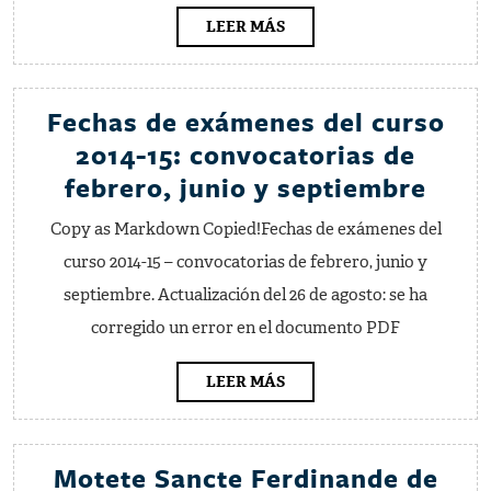
Acceso
LEER
LEER MÁS
MÁS
para
el
Fechas de exámenes del curso
curso
2014-15: convocatorias de
2017–
Fech
febrero, junio y septiembre
18
de
Copy as Markdown Copied!Fechas de exámenes del
exám
curso 2014-15 – convocatorias de febrero, junio y
del
septiembre. Actualización del 26 de agosto: se ha
curs
corregido un error en el documento PDF
2014
15:
LEER
LEER MÁS
MÁS
conv
de
Motete Sancte Ferdinande de
febr