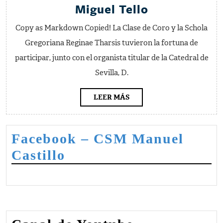
Motete
Miguel Tello
juni
Sancte
y
Copy as Markdown Copied! La Clase de Coro y la Schola
Ferdinande
sept
Gregoriana Reginae Tharsis tuvieron la fortuna de
de
participar, junto con el organista titular de la Catedral de
Miguel
Sevilla, D.
Tello
LEER
LEER MÁS
MÁS
Facebook – CSM Manuel
Castillo