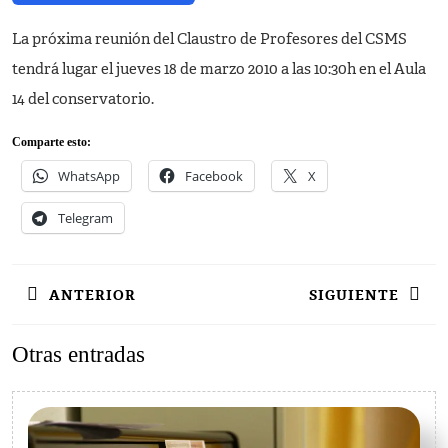
La próxima reunión del Claustro de Profesores del CSMS
tendrá lugar el jueves 18 de marzo 2010 a las 10:30h en el Aula
14 del conservatorio.
Comparte esto:
WhatsApp
Facebook
X
Telegram
Navegación
ANTERIOR
SIGUIENTE
de
entradas
Entrada
Siguiente
Otras entradas
anterior:
entrada: