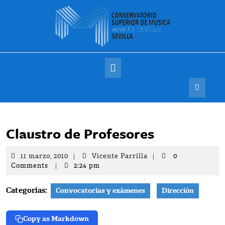
Saltar
al
contenido
Botón
de
apertura
Claustro de Profesores
11
Vicente
11 marzo, 2010
|
Vicente Parrilla
|
0
marzo,
Parrilla
Comments
|
2:24 pm
2010
Categorías:
Convocatorias y exámenes
Dirección
Copy as Markdown