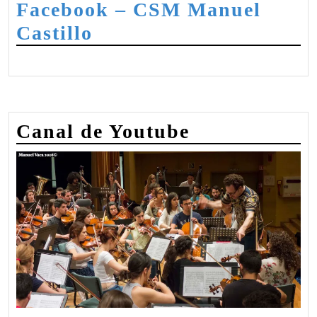
Facebook – CSM Manuel
—
Castillo
febrero
de
2020
Canal de Youtube