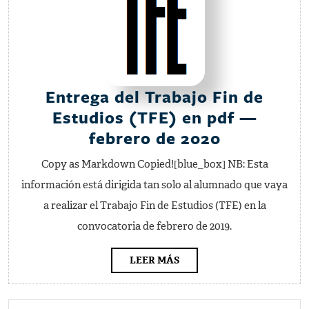
Entrega del Trabajo Fin de
Estudios (TFE) en pdf —
Entrega
febrero de 2020
del
Copy as Markdown Copied![blue_box] NB: Esta
Trabajo
información está dirigida tan solo al alumnado que vaya
Fin
a realizar el Trabajo Fin de Estudios (TFE) en la
de
convocatoria de febrero de 2019.
Estudios
(TFE)
LEER
LEER MÁS
MÁS
en
pdf