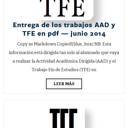
Entrega de los trabajos AAD y
Entre
TFE en pdf — junio 2014
de
Copy as Markdown Copied![blue_box] NB: Esta
los
información está dirigida tan solo al alumnado que vaya
trabaj
a realizar la Actividad Académica Dirigida (AAD) y el
AAD
Trabajo Fin de Estudios (TFE) en
y
TFE
LEER
LEER MÁS
MÁS
en
pdf
—
junio
2014