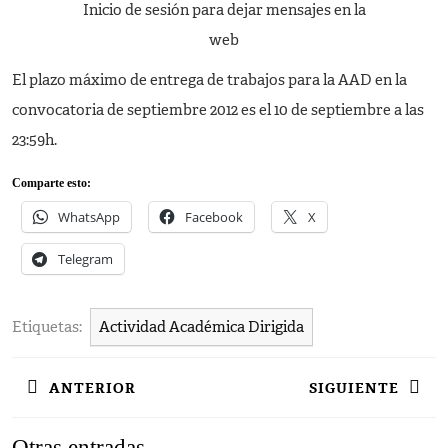
Inicio de sesión para dejar mensajes en la
web
El plazo máximo de entrega de trabajos para la AAD en la
convocatoria de septiembre 2012 es el
10 de septiembre a las
23:59h
.
Comparte esto:
WhatsApp
Facebook
X
Telegram
Etiquetas:
Actividad Académica Dirigida
Navegación
ANTERIOR
SIGUIENTE
de
entradas
Entrada
Siguiente
Otras entradas