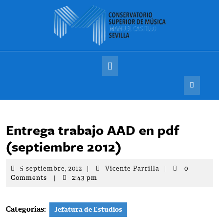
Saltar
al
contenido
Botón
de
apertura
Entrega trabajo AAD en pdf
(septiembre 2012)
5
Vicente
5 septiembre, 2012
|
Vicente Parrilla
|
0
septiembre,
Parrilla
Comments
|
2:43 pm
2012
Categorías:
Jefatura de Estudios