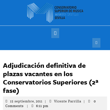
Saltar
al
contenido
Botón
de
apertura
Adjudicación definitiva de
plazas vacantes en los
Conservatorios Superiores (2ª
fase)
15
Vicente
15 septiembre, 2011
|
Vicente Parrilla
|
0
septiembre,
Parrilla
Comments
|
6:11 pm