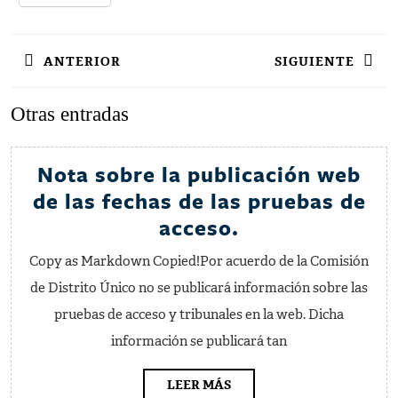
Navegación
ANTERIOR
SIGUIENTE
de
entradas
Entrada
Siguiente
Otras entradas
anterior:
entrada:
Nota sobre la publicación web
de las fechas de las pruebas de
Nota
acceso.
sobre
Copy as Markdown Copied!Por acuerdo de la Comisión
la
de Distrito Único no se publicará información sobre las
publicación
pruebas de acceso y tribunales en la web. Dicha
web
información se publicará tan
de
las
LEER
LEER MÁS