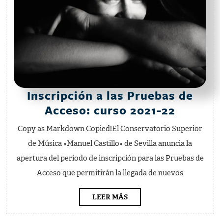
Inscripción a las Pruebas de
Inscrip
Acceso: curso 2021-22
a
Copy as Markdown Copied!El Conservatorio Superior
las
de Música «Manuel Castillo» de Sevilla anuncia la
Prueba
apertura del periodo de inscripción para las Pruebas de
de
Acceso que permitirán la llegada de nuevos
Acceso
curso
LEER
LEER MÁS
MÁS
2021-