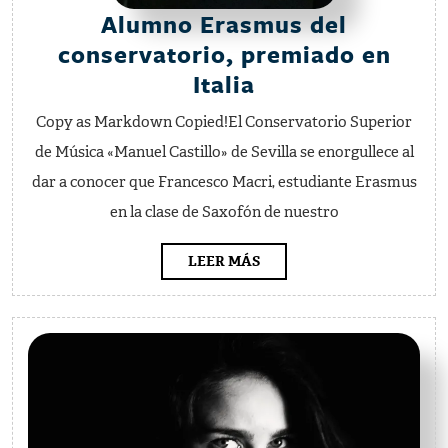
Alumno Erasmus del
conservatorio, premiado en
Alumno
Italia
Erasmus
Copy as Markdown Copied!El Conservatorio Superior
del
de Música «Manuel Castillo» de Sevilla se enorgullece al
conservatorio,
dar a conocer que Francesco Macri, estudiante Erasmus
premiado
en la clase de Saxofón de nuestro
en
Italia
LEER
LEER MÁS
MÁS