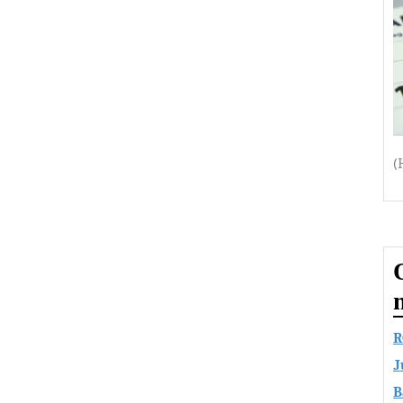
(
R
J
B