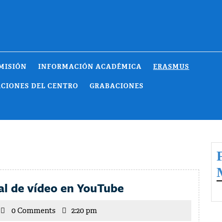
MISIÓN
INFORMACIÓN ACADÉMICA
ERASMUS
ACIONES DEL CENTRO
GRABACIONES
Estrenamos
l de vídeo en YouTube
canal
icente
0 Comments
2:20 pm
de
rrilla