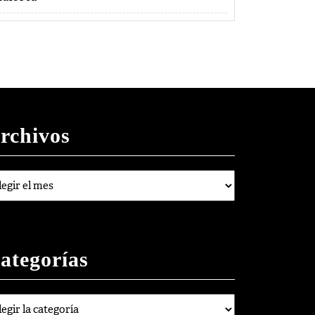
rchivos
chivos
ategorías
egorías