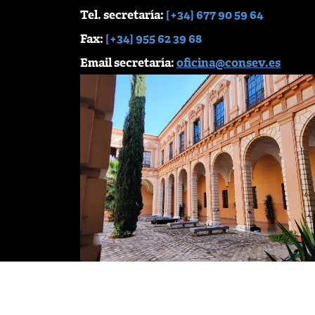
Tel. secretaría:
[+34] 677 90 59 64
Fax:
[+34] 955 62 39 68
Email secretaría:
oficina@consev.es