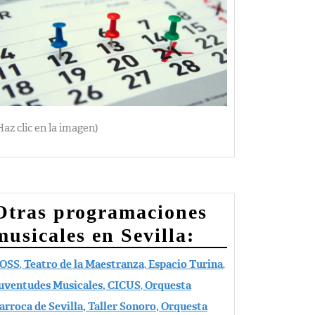
Haz clic en la imagen)
Otras programaciones
musicales en Sevilla:
OSS
,
Teatro de la Maestranza
,
Espacio Turina
,
uventudes Musicales,
CICUS
,
Orquesta
arroca de Sevilla, Taller Sonoro, Orquesta