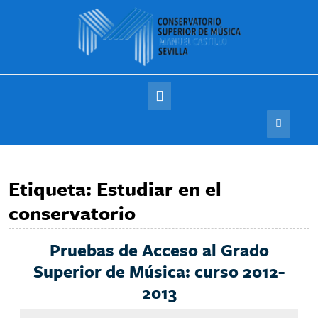
Saltar
al
contenido
Botón
de
apertura
Etiqueta:
Estudiar en el
conservatorio
Pruebas de Acceso al Grado
Superior de Música: curso 2012-
Pruebas
2013
de