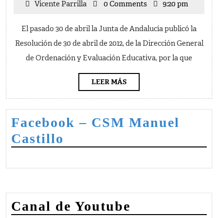
Vicente
Vicente Parrilla
0 Comments
9:20 pm
Acceso
Parrilla
al
El pasado 30 de abril la Junta de Andalucía publicó la
Grado
Resolución de 30 de abril de 2012, de la Dirección General
Superior
de Ordenación y Evaluación Educativa, por la que
de
Música:
LEER
LEER MÁS
MÁS
curso
2012-
Facebook – CSM Manuel
2013
Castillo
Canal de Youtube