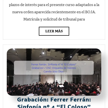
interés
plazos de interés para el presente curso adaptados a la
para
nueva orden aparecida recientemente en el BOJA.
el
Matrícula y solicitud de tribunal para
curso
2012/13
LEER
LEER MÁS
MÁS
Grabación: Ferrer Ferrán:
Graba
Sinfonía nº 4 “El Coloso”