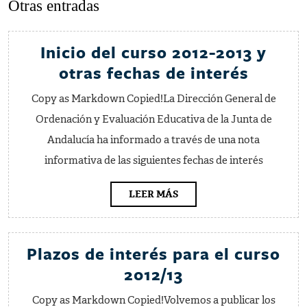
Otras entradas
anterior:
entrada:
Inicio del curso 2012-2013 y
Inicio
otras fechas de interés
del
Copy as Markdown Copied!La Dirección General de
curso
Ordenación y Evaluación Educativa de la Junta de
2012-
Andalucía ha informado a través de una nota
2013
informativa de las siguientes fechas de interés
y
otras
LEER
LEER MÁS
MÁS
fechas
de
Plazos de interés para el curso
interés
Plazos
2012/13
de
Copy as Markdown Copied!Volvemos a publicar los