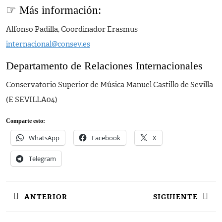
☞ Más información:
Alfonso Padilla, Coordinador Erasmus
internacional@consev.es
Departamento de Relaciones Internacionales
Conservatorio Superior de Música Manuel Castillo de Sevilla
(E SEVILLA04)
Comparte esto:
WhatsApp
Facebook
X
Telegram
Navegación
ANTERIOR
SIGUIENTE
de
entradas
Entrada
Siguiente