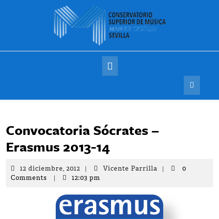
Saltar
al
contenido
Botón
de
apertura
Convocatoria Sócrates –
Erasmus 2013-14
12
Vicente
12 diciembre, 2012
|
Vicente Parrilla
|
0
diciembre,
Parrilla
Comments
|
12:03 pm
2012