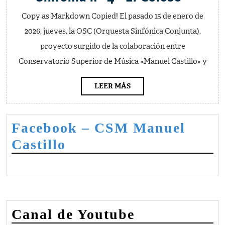
Ferre
Copy as Markdown Copied! El pasado 15 de enero de
Ferrá
2026, jueves, la OSC (Orquesta Sinfónica Conjunta),
Sinfo
proyecto surgido de la colaboración entre
nº
Conservatorio Superior de Música «Manuel Castillo» y
4
“El
LEER
LEER MÁS
MÁS
Colos
Facebook – CSM Manuel
Castillo
Canal de Youtube