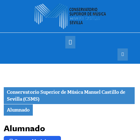
Saltar
al
contenido
Botón
de
apertura
Conservatorio Superior de Música Manuel Castillo de
Sevilla (CSMS)
Alumnado
Alumnado