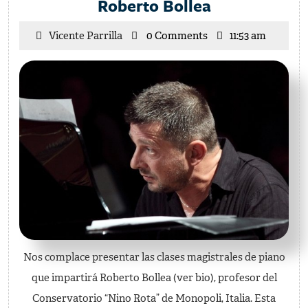
Clases
Roberto Bollea
magistrales
Vicente
Vicente Parrilla
0 Comments
11:53 am
de
Parrilla
piano
—
Roberto
Bollea
Nos complace presentar las clases magistrales de piano
que impartirá Roberto Bollea (ver bio), profesor del
Conservatorio “Nino Rota” de Monopoli, Italia. Esta