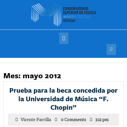
Saltar
al
contenido
Botón
de
apertura
Mes:
mayo 2012
Prueba para la beca concedida por
la Universidad de Música “F.
Prueba
Chopin”
para
Vicente
Vicente Parrilla
0 Comments
3:12 pm
la
Parrilla