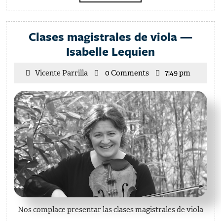
MÁS
Clases magistrales de viola —
Clases
Isabelle Lequien
magistrales
Vicente
Vicente Parrilla
0 Comments
7:49 pm
de
Parrilla
viola
—
Isabelle
Lequien
Nos complace presentar las clases magistrales de viola