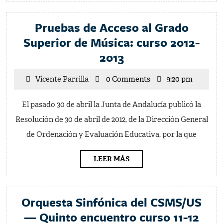
Pruebas de Acceso al Grado
Superior de Música: curso 2012-
Pruebas
2013
de
Vicente
Vicente Parrilla
0 Comments
9:20 pm
Acceso
Parrilla
al
El pasado 30 de abril la Junta de Andalucía publicó la
Grado
Resolución de 30 de abril de 2012, de la Dirección General
Superior
de Ordenación y Evaluación Educativa, por la que
de
Música:
LEER
LEER MÁS
MÁS
curso
2012-
Orquesta Sinfónica del CSMS/US
2013
Orq
— Quinto encuentro curso 11-12