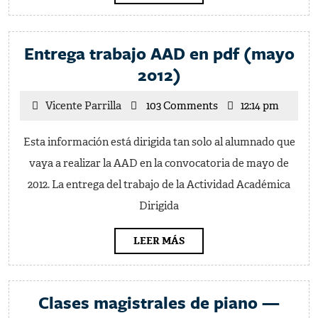
MÁS
Entrega trabajo AAD en pdf (mayo
Entrega
2012)
trabajo
Vicente
Vicente Parrilla
103 Comments
12:14 pm
AAD
Parrilla
en
Esta información está dirigida tan solo al alumnado que
pdf
vaya a realizar la AAD en la convocatoria de mayo de
(mayo
2012. La entrega del trabajo de la Actividad Académica
2012)
Dirigida
LEER
LEER MÁS
MÁS
Clases magistrales de piano —