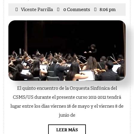
Sinf
Vicente
Vicente Parrilla
0 Comments
8:06 pm
del
Parrilla
CSM
—
Qui
enc
cur
11-
12
El quinto encuentro de la Orquesta Sinfónica del
CSMS/US durante el presente curso 2011-2012 tendrá
lugar entre los días viernes 18 de mayo y el viernes 8 de
junio de
LEER
LEER MÁS