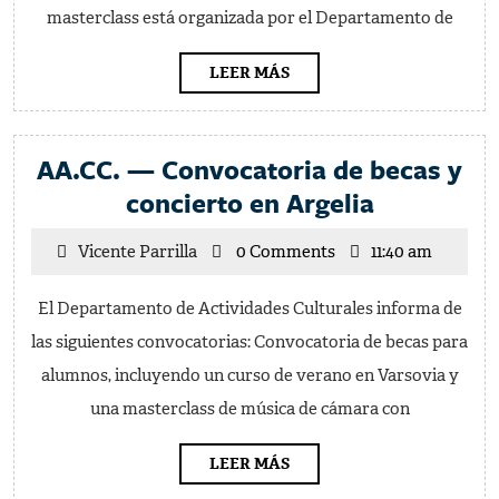
masterclass está organizada por el Departamento de
LEER
LEER MÁS
MÁS
AA.CC. — Convocatoria de becas y
AA.CC.
concierto en Argelia
—
Vicente
Vicente Parrilla
0 Comments
11:40 am
Convocato
Parrilla
de
El Departamento de Actividades Culturales informa de
becas
las siguientes convocatorias: Convocatoria de becas para
y
alumnos, incluyendo un curso de verano en Varsovia y
concierto
una masterclass de música de cámara con
en
Argelia
LEER
LEER MÁS
MÁS