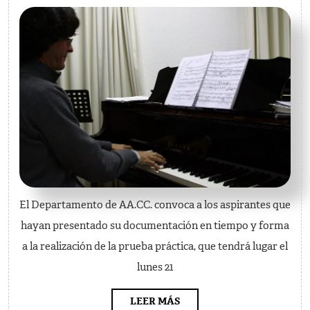
beca
concedida
por
la
Universidad
de
Música
“F.
Chopin”
El Departamento de AA.CC. convoca a los aspirantes que
hayan presentado su documentación en tiempo y forma
a la realización de la prueba práctica, que tendrá lugar el
lunes 21
LEER
LEER MÁS