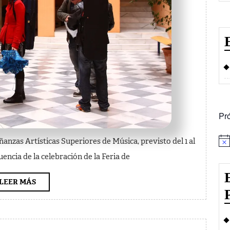
Admisión
curso
2011-
2012
Pr
eñanzas Artísticas Superiores de Música, previsto del 1 al
Avi
ncia de la celebración de la Feria de
LEER
LEER MÁS
MÁS