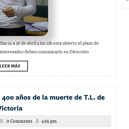
Andaluz
de
Enseñanzas
Artísticas
Superiores
s 14 a 26 de abril a las 13h está abierto el plazo de
 interesados deben comunicarlo en Dirección
LEER
LEER MÁS
MÁS
00 años de la muerte de T.L. de
Concierto
Victoria
Conmemoración
icente
0 Comments
400
4:55 pm
rrilla