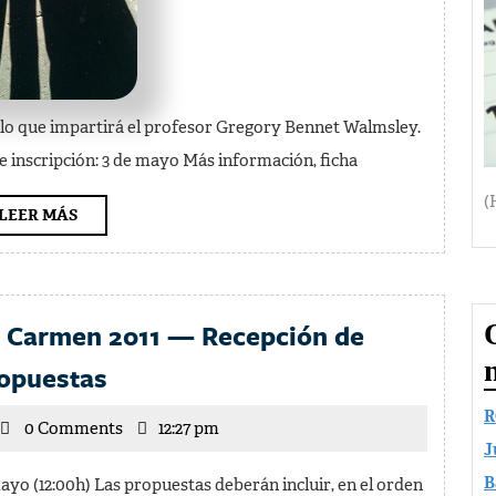
llo que impartirá el profesor Gregory Bennet Walmsley.
de inscripción: 3 de mayo Más información, ficha
(
LEER
LEER MÁS
MÁS
l Carmen 2011 — Recepción de
Noches
opuestas
Musicales
R
icente
0 Comments
en
12:27 pm
J
rrilla
El
B
 mayo (12:00h) Las propuestas deberán incluir, en el orden