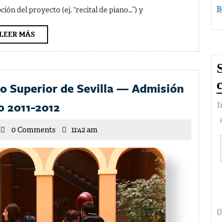
Carmen
B
ión del proyecto (ej. “recital de piano…”) y
2011
—
LEER
LEER MÁS
Recepción
MÁS
de
propuestas
io Superior de Sevilla — Admisión
Estudiar
o 2011-2012
I
en
icente
0 Comments
el
11:42 am
rrilla
Conservatorio
Superior
de
Sevilla
—
Ú