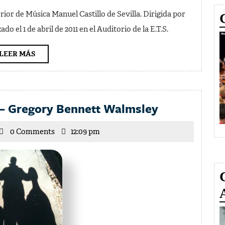
Orquesta
or de Música Manuel Castillo de Sevilla. Dirigida por
Sinfónica
o el 1 de abril de 2011 en el Auditorio de la E.T.S.
del
Conservator
LEER
LEER MÁS
MÁS
Masterclass
 — Gregory Bennett Walmsley
de
cente
0 Comments
12:09 pm
cello
rrilla
—
Gregory
Bennett
Walmsley