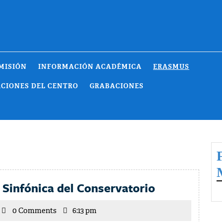
MISIÓN
INFORMACIÓN ACADÉMICA
ERASMUS
ACIONES DEL CENTRO
GRABACIONES
Vídeos
 Sinfónica del Conservatorio
de
icente
0 Comments
6:13 pm
la
arrilla