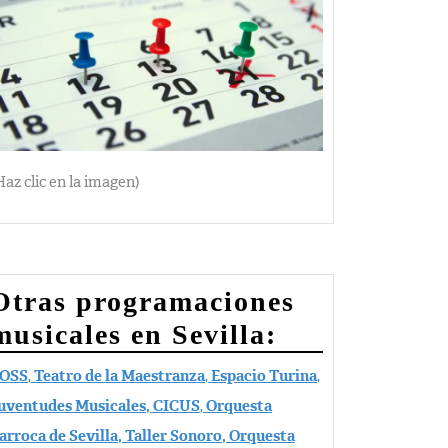
Haz clic en la imagen)
Otras programaciones
musicales en Sevilla:
OSS
,
Teatro de la Maestranza
,
Espacio Turina
,
uventudes Musicales,
CICUS
,
Orquesta
arroca de Sevilla, Taller Sonoro, Orquesta