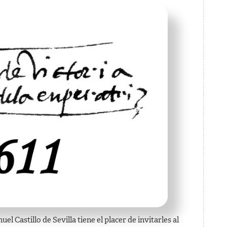
años
de
la
muerte
de
T.L.
de
Victoria
 Castillo de Sevilla tiene el placer de invitarles al