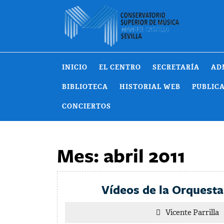
Saltar
al
contenido
INICIO
EL CENTRO
SECRETARÍA
AD
BIBLIOTECA
HISTORIAL WEB
PUBLIC
CONCIERTOS
Mes:
abril 2011
Vídeos de la Orquesta
V
Vicente Parrilla
P