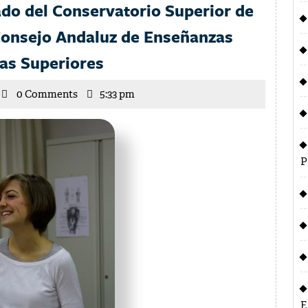
do del Conservatorio Superior de
 Consejo Andaluz de Enseñanzas
Representantes
cas Superiores
del
icente
0 Comments
5:33 pm
alumnado
arrilla
del
Conservatorio
Superior
P
de
Música
de
Sevilla
en
el
Consejo
E