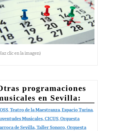
Haz clic en la imagen)
Otras programaciones
musicales en Sevilla:
OSS
,
Teatro de la Maestranza
,
Espacio Turina
,
uventudes Musicales,
CICUS
,
Orquesta
arroca de Sevilla, Taller Sonoro, Orquesta