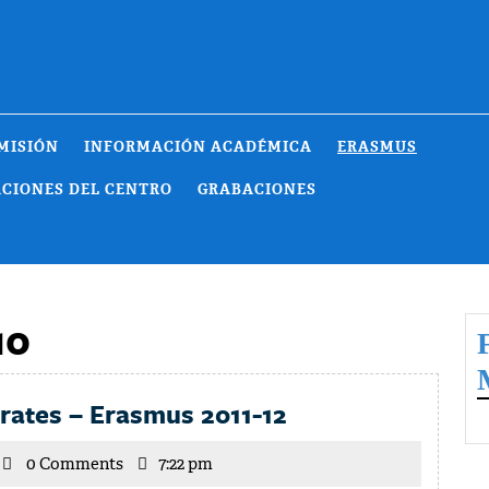
MISIÓN
INFORMACIÓN ACADÉMICA
ERASMUS
ACIONES DEL CENTRO
GRABACIONES
10
Convocatoria
rates – Erasmus 2011-12
Sócrates
icente
0 Comments
7:22 pm
–
arrilla