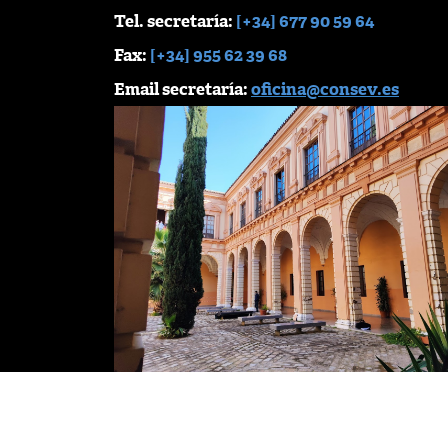
Tel. secretaría:
[+34] 677 90 59 64
Fax:
[+34] 955 62 39 68
Email secretaría:
oficina@consev.es