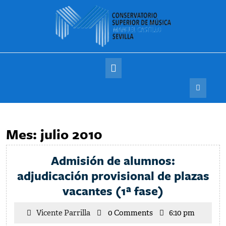
Saltar
al
contenido
Botón
de
apertura
Mes:
julio 2010
Admisión de alumnos:
adjudicación provisional de plazas
Admisión
vacantes (1ª fase)
de
Vicente
Vicente Parrilla
0 Comments
6:10 pm
alumnos:
Parrilla