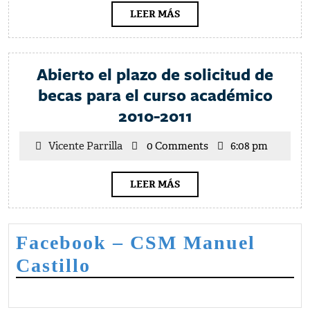
LEER
LEER MÁS
MÁS
Abierto el plazo de solicitud de
becas para el curso académico
Abierto
2010-2011
el
Vicente
Vicente Parrilla
0 Comments
6:08 pm
plazo
Parrilla
de
LEER
LEER MÁS
solicitud
MÁS
de
becas
Facebook – CSM Manuel
para
Castillo
el
curso