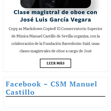
Clase magistral de oboe con
Clase
José Luis García Vegara
magist
Copy as Markdown Copied! El Conservatorio Superior
de
de Música Manuel Castillo de Sevilla organiza, con la
oboe
colaboración de la Fundación Barenboim-Said, unas
con
clases magistrales de oboe a cargo de José
José
Luis
LEER
LEER MÁS
MÁS
García
Vegar
Facebook – CSM Manuel
Castillo