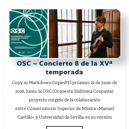
–
Concierto
de
piano
Mercedes
Medina
OSC – Concierto 8 de la XVª
OSC
temporada
–
Copy as Markdown Copied!El próximo 22 de junio de
Concierto
2026, lunes, la OSC (Orquesta Sinfónica Conjunta),
8
proyecto surgido de la colaboración
de
entre Conservatorio Superior de Música «Manuel
la
Castillo» y Universidad de Sevilla, en su versión
XVª