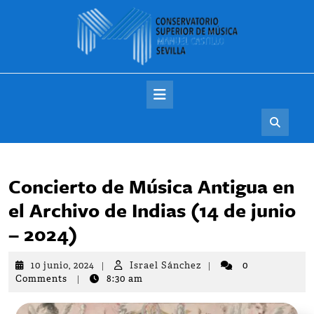
Saltar
al
contenido
Botón
de
apertura
Concierto de Música Antigua en
el Archivo de Indias (14 de junio
– 2024)
10
Israel
10 junio, 2024
|
Israel Sánchez
|
0
junio,
Sánchez
Comments
|
8:30 am
2024