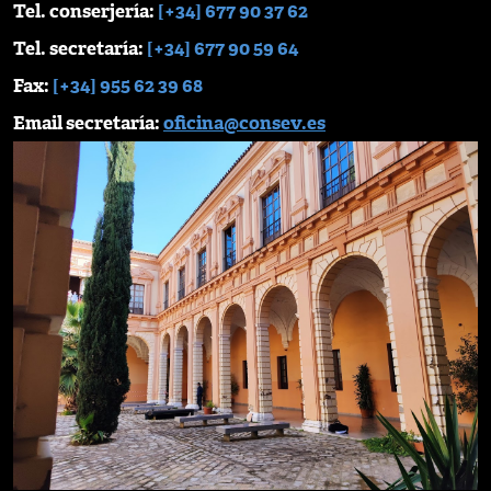
Tel. conserjería:
[+34] 677 90 37 62
Tel. secretaría:
[+34] 677 90 59 64
Fax:
[+34] 955 62 39 68
Email secretaría:
oficina@consev.es