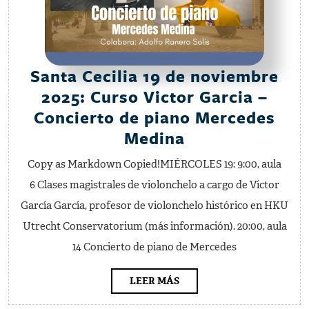
Santa Cecilia 19 de noviembre
2025: Curso Victor Garcia –
Concierto de piano Mercedes
Santa
Medina
Cecilia
Copy as Markdown Copied!MIÉRCOLES 19: 9:00, aula
19
6 Clases magistrales de violonchelo a cargo de Víctor
de
García García, profesor de violonchelo histórico en HKU
noviembre
Utrecht Conservatorium (más información). 20:00, aula
2025:
14 Concierto de piano de Mercedes
Curso
Victor
LEER
LEER MÁS
MÁS
Garcia