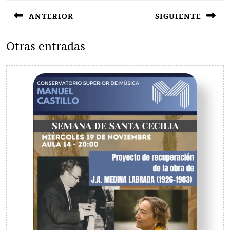
Navegación
de
ANTERIOR
SIGUIENTE
entradas
Entrada
Siguiente
Otras entradas
anterior:
entrada: